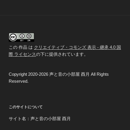
ー
稿
シ
ョ
ン
この 作品 は
クリエイティブ・コモンズ 表示 - 継承 4.0 国
際 ライセンス
の下に提供されています。
Copyright 2020-2026 声と音の小部屋 酉月 All Rights
Reserved.
このサイトについて
サイト名：声と音の小部屋 酉月