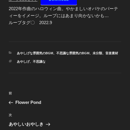
2022年作曲のハロウィン曲。やかましいオバケのパーテ
ィーをイメージ。ループにはあまり向かないかも…
ループタグ〇 2022.9
カ
あやしげな雰囲気のBGM
、
不思議な雰囲気のBGM
、
未分類
、
音楽素材
テ
タ
あやしげ
、
不思議な
ゴ
グ
リ
ー
投
前
前
稿
の
Flower Pond
ナ
投
ビ
稿
次
次
ゲ
の
あやしいおやしき
投