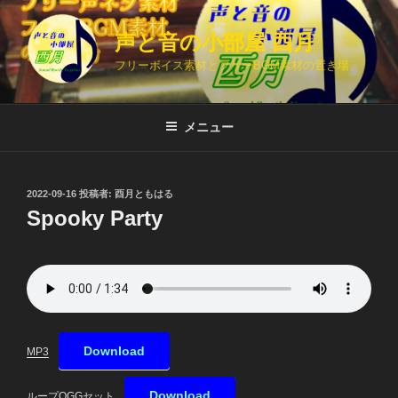
コ
ン
声と音の小部屋 酉月
テ
フリーボイス素材とフリーBGM素材の置き場
ン
ツ
へ
メニュー
ス
キ
ッ
投
2022-09-16
投稿者:
酉月ともはる
プ
稿
Spooky Party
日:
Download
MP3
Download
ループOGGセット