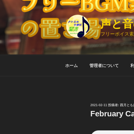
コ
ン
テ
声と音
ン
ツ
フリーボイス素
へ
ス
キ
ッ
ホーム
管理者について
プ
投
2021-02-11
投稿者:
酉月とも
稿
February C
日: