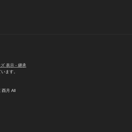
 表示 - 継承
ています。
 酉月 All