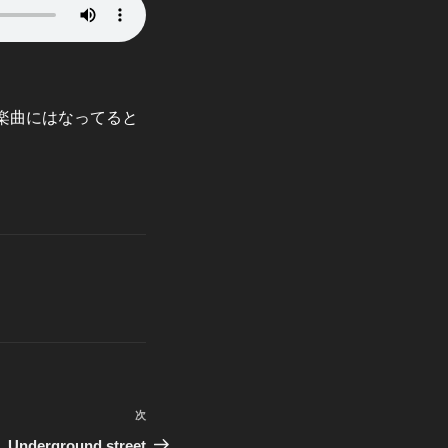
た楽曲にはなってると
次
次
の
Underground street