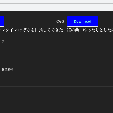
Download
OGG
バレンタイン)っぽさを目指してできた、謎の曲。ゆったりとし
.2
、
音楽素材