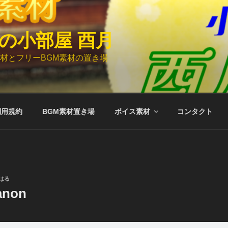
の小部屋 酉月
材とフリーBGM素材の置き場
利用規約
BGM素材置き場
ボイス素材
コンタクト
はる
anon