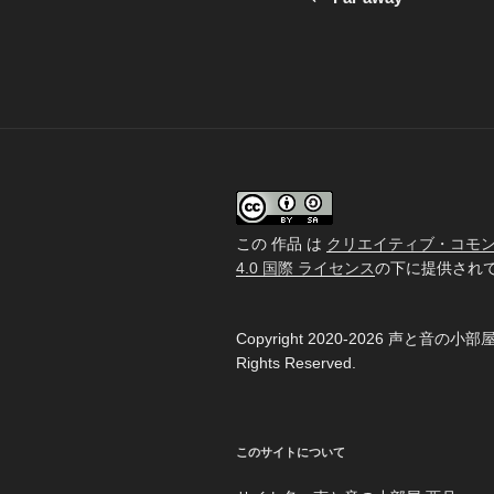
投
ナ
稿
ビ
ゲ
ー
シ
ョ
この 作品 は
クリエイティブ・コモンズ
ン
4.0 国際 ライセンス
の下に提供され
Copyright 2020-2026 声と音の小部屋
Rights Reserved.
このサイトについて