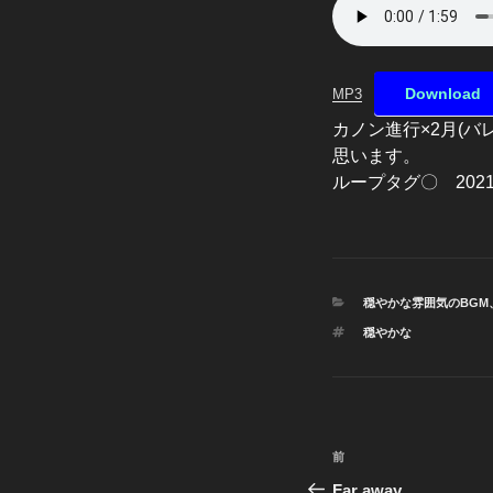
Download
MP3
カノン進行×2月(
思います。
ループタグ〇 2021
カ
穏やかな雰囲気のBGM
テ
タ
穏やかな
ゴ
グ
リ
ー
投
前
前
稿
の
Far away