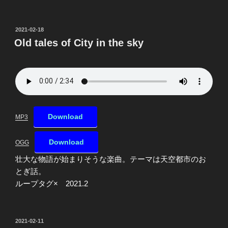
投
2021-02-18
稿
Old tales of City in the sky
日:
Download
MP3
Download
OGG
壮大な物語が始まりそうな楽曲。テーマは天空都市のお
とぎ話。
ループタグ× 2021.2
投
2021-02-11