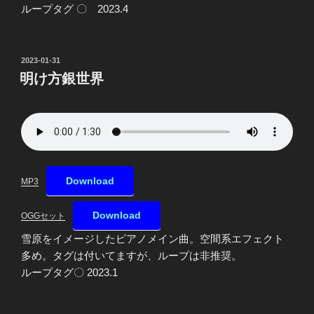
ループタグ 〇 2023.4
投
2023-01-31
稿
明け方銀世界
日:
Download
MP3
Download
OGGセット
雪原をイメージしたピアノメイン曲。空間系エフェクト
多め。タグは付いてますが、ループは非推奨。
ループタグ〇 2023.1