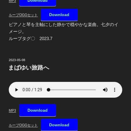
Download
MP3
Download
ループOGGセット
ピアノと琴を主軸にした静かで穏やかな楽曲。七夕のイ
メージ。
ループタグ〇 2023.7
投
2023-05-08
稿
まばゆい旅路へ
日:
Download
MP3
Download
ループOGGセット