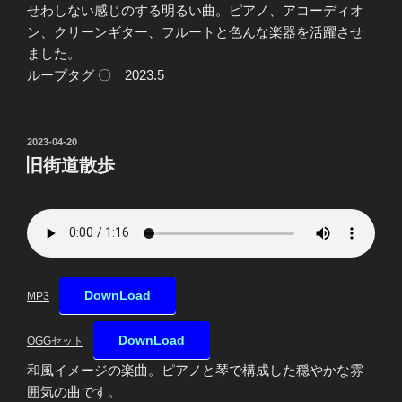
せわしない感じのする明るい曲。ピアノ、アコーディオ
ン、クリーンギター、フルートと色んな楽器を活躍させ
ました。
ループタグ 〇 2023.5
投
2023-04-20
稿
旧街道散歩
日:
DownLoad
MP3
DownLoad
OGGセット
和風イメージの楽曲。ピアノと琴で構成した穏やかな雰
囲気の曲です。