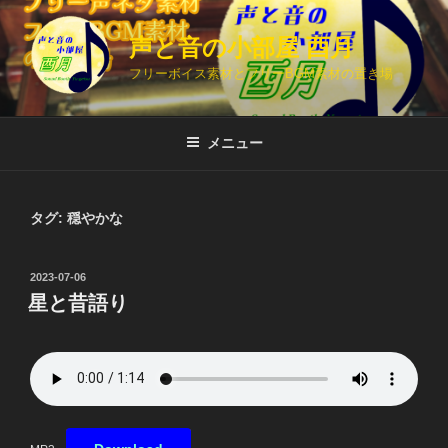
コ
ン
声と音の小部屋 酉月
テ
フリーボイス素材とフリーBGM素材の置き場
ン
ツ
へ
メニュー
ス
キ
ッ
タグ:
穏やかな
プ
投
2023-07-06
稿
星と昔語り
日: