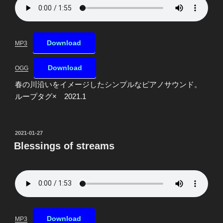
Download
MP3
Download
OGG
春の川沿いをイメージしたシンプルなピアノサウンド。
ループタグ× 2021.1
投
2021-01-27
稿
Blessings of streams
日:
Download
MP3