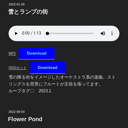
投
2023-01-26
稿
雪とランプの街
日:
Download
MP3
Download
OGGセット
雪の降る街をイメージしたオーケストラ系の楽曲。スト
リングスを背景にフルートが主役を張ってます。
ループタグ〇 2023.1
投
2022-08-04
稿
Flower Pond
日: