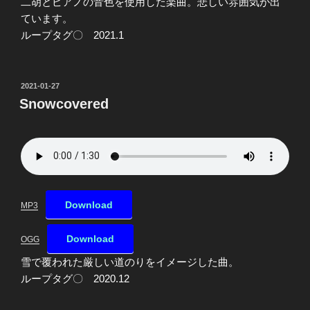
二胡とピアノの音色を使用した楽曲。悲しい雰囲気が出
ています。
ループタグ〇 2021.1
投
2021-01-27
稿
Snowcovered
日:
Download
MP3
Download
OGG
雪で覆われた厳しい道のりをイメージした曲。
ループタグ〇 2020.12