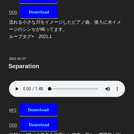
Download
OGG
流れる小さな川をイメージしたピアノ曲。後ろに水イメ
ージのシンセが鳴ってます。
ループタグ× 2021.1
投
2021-01-27
稿
Separation
日:
Download
MP3
Download
OGG