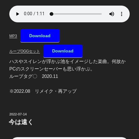
Download
MP3
Download
ループOGGセット
ハスやスイレンが浮かぶ池をイメージした楽曲。何故か
PCのスクリーンセーバーも思い浮かぶ。
ループタグ〇 2020.11
※2022.08 リメイク・再アップ
投
2022-07-14
稿
今は遠く
日: