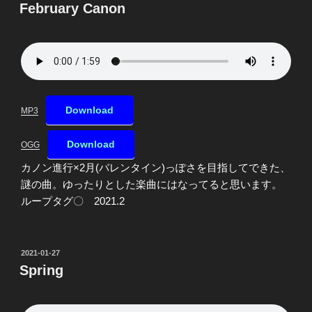
稿
February Canon
日:
Download
MP3
Download
OGG
カノン進行×2月(バレンタイン)っぽさを目指してできた、
謎の曲。ゆったりとした楽曲にはなってると思います。
ループタグ〇 2021.2
投
2021-01-27
稿
Spring
日: