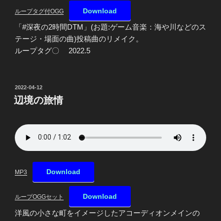
Download
ループタグ付OGG
「#深夜の2時間DTM」(お題:ゲーム音楽：海や川などのス
テージ・場面の曲)投稿曲のリメイク。
ループタグ〇 2022.5
投
2022-04-12
稿
辺境の旅情
日:
Download
MP3
Download
ループOGGセット
洋風の小さな町をイメージしたアコーディオンメインの