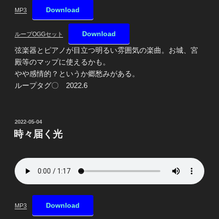
Download
MP3
Download
ループOGGセット
弦楽器とピアノが目立つ明るい雰囲気の楽曲。お城、宮
殿等のマップに使えるかも。
やや感情的？というか郷愁みがある。
ループタグ〇 2022.6
投
2022-05-04
稿
時々届く光
日:
Download
MP3