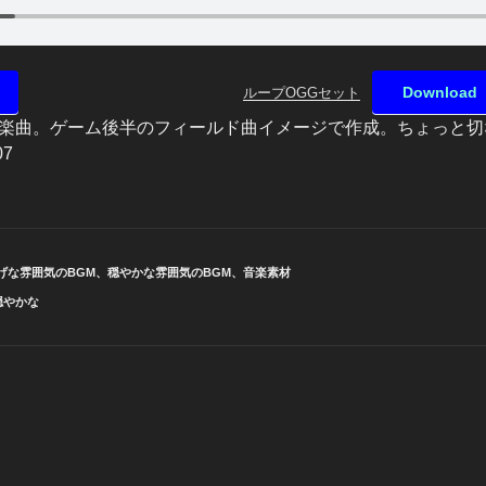
Download
ループOGGセット
楽曲。ゲーム後半のフィールド曲イメージで作成。ちょっと切
07
げな雰囲気のBGM
、
穏やかな雰囲気のBGM
、
音楽素材
穏やかな