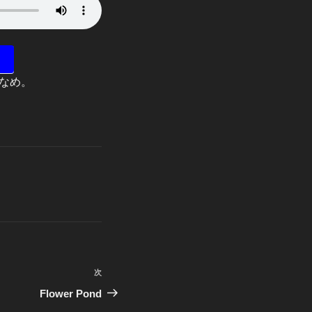
なめ。
次
次
の
Flower Pond
投