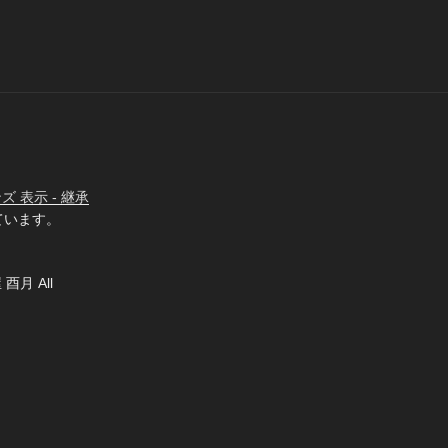
 表示 - 継承
ています。
 酉月 All