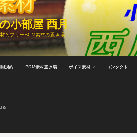
の小部屋 酉月
材とフリーBGM素材の置き場
利用規約
BGM素材置き場
ボイス素材
コンタクト
はる