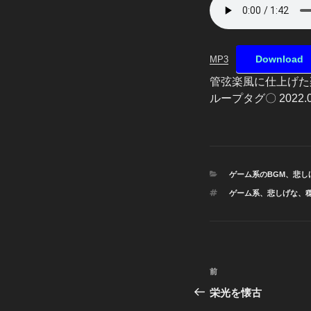
Download
MP3
管弦楽風に仕上げた
ループタグ〇 2022.
カ
ゲーム系のBGM
、
悲し
テ
タ
ゲーム系
、
悲しげな
、
ゴ
グ
リ
ー
投
前
前
稿
の
栄光を懐古
投