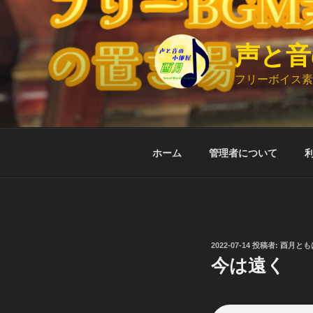
コ
ン
テ
声と音
ン
ツ
フリーボイス素
へ
ス
キ
ッ
ホーム
管理者について
プ
投
2022-07-14
投稿者:
酉月とも
稿
今は遠く
日: