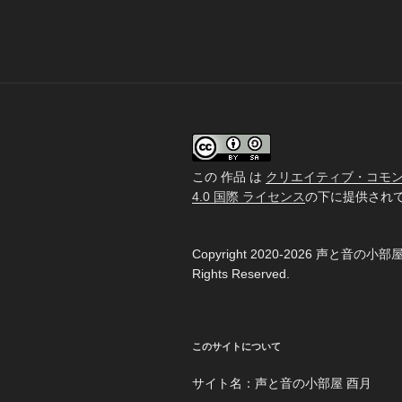
ナ
稿
ビ
ゲ
ー
シ
ョ
この 作品 は
クリエイティブ・コモンズ
ン
4.0 国際 ライセンス
の下に提供され
Copyright 2020-2026 声と音の小部屋
Rights Reserved.
このサイトについて
サイト名：声と音の小部屋 酉月